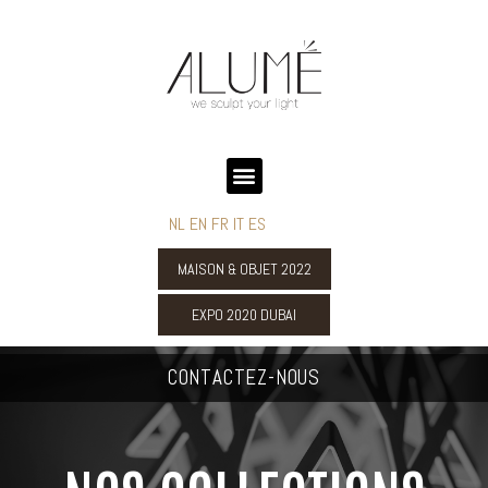
NL
EN
FR
IT
ES
MAISON & OBJET 2022
EXPO 2020 DUBAI
CONTACTEZ-NOUS