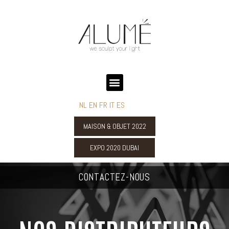
NL
EN
FR
IT
ES
MAISON & OBJET 2022
EXPO 2020 DUBAI
CONTACTEZ-NOUS