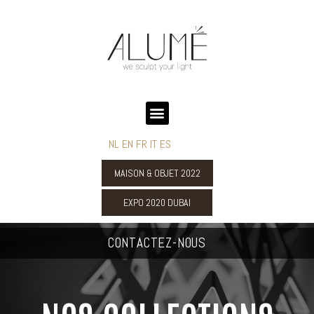
NL
EN
FR
IT
ES
MAISON & OBJET 2022
EXPO 2020 DUBAI
CONTACTEZ-NOUS